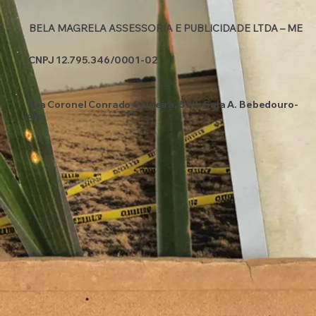
BELA MAGRELA ASSESSORIA
E PUBLICIDADE LTDA – ME
CNPJ 12.795.346/0001-02
Rua Coronel Conrado Caldeira, 578, Sala A. Bebedouro-
SP